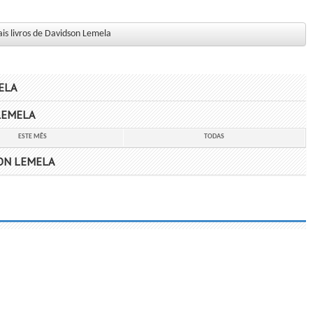
is livros de Davidson Lemela
ELA
LEMELA
ESTE MÊS
TODAS
ON LEMELA