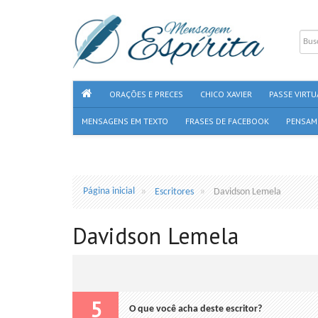
ORAÇÕES E PRECES
CHICO XAVIER
PASSE VIRTU
MENSAGENS EM TEXTO
FRASES DE FACEBOOK
PENSAM
Página inicial
Escritores
Davidson Lemela
Davidson Lemela
5
O que você acha deste escritor?