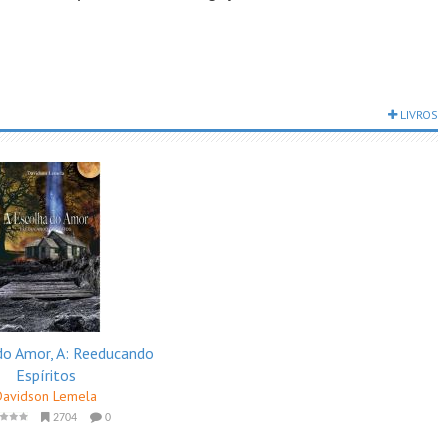
LIVROS
do Amor, A: Reeducando
Espíritos
Davidson Lemela
2704
0