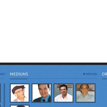
MEDIUNS
OR
RES
MÉDIUNS