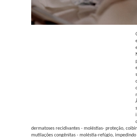
dermatoses recidivantes - moléstias- proteção, coib
mutilações congênitas - moléstia-refúgio, impedindo