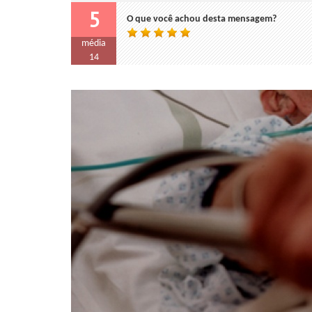
5
O que você achou desta mensagem?
média
14