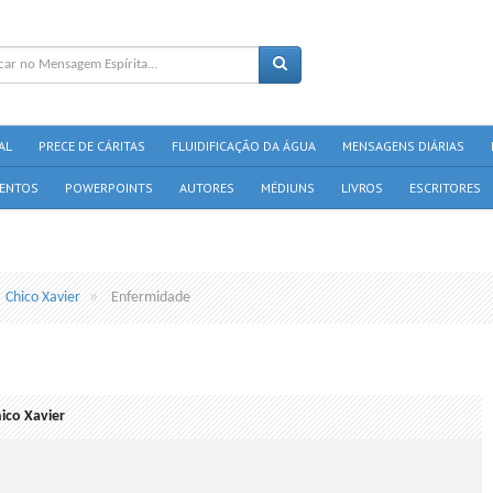
AL
PRECE DE CÁRITAS
FLUIDIFICAÇÃO DA ÁGUA
MENSAGENS DIÁRIAS
ENTOS
POWERPOINTS
AUTORES
MÉDIUNS
LIVROS
ESCRITORES
Chico Xavier
Enfermidade
ico Xavier