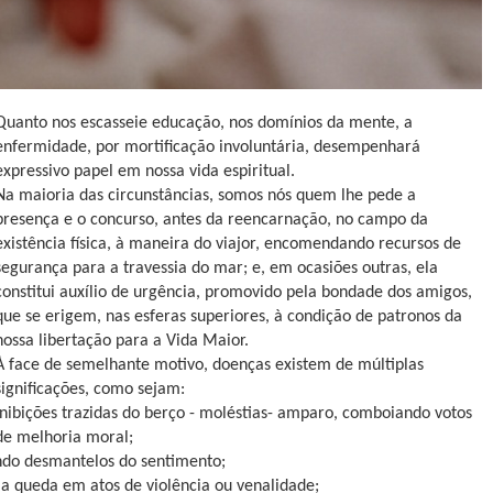
Quanto nos escasseie educação, nos domínios da mente, a
enfermidade, por mortificação involuntária, desempenhará
expressivo papel em nossa vida espiritual.
Na maioria das circunstâncias, somos nós quem lhe pede a
presença e o concurso, antes da reencarnação, no campo da
existência física, à maneira do viajor, encomendando recursos de
segurança para a travessia do mar; e, em ocasiões outras, ela
constitui auxílio de urgência, promovido pela bondade dos amigos,
que se erigem, nas esferas superiores, à condição de patronos da
nossa libertação para a Vida Maior.
À face de semelhante motivo, doenças existem de múltiplas
significações, como sejam:
inibições trazidas do berço - moléstias- amparo, comboiando votos
de melhoria moral;
indo desmantelos do sentimento;
 a queda em atos de violência ou venalidade;