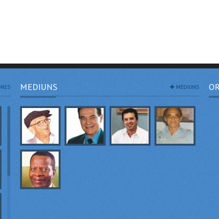
MEDIUNS
OR
RES
MÉDIUNS