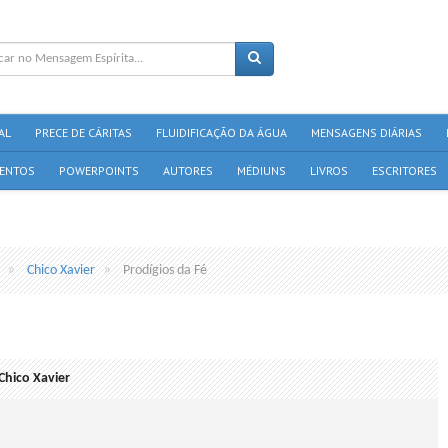
AL
PRECE DE CÁRITAS
FLUIDIFICAÇÃO DA ÁGUA
MENSAGENS DIÁRIAS
ENTOS
POWERPOINTS
AUTORES
MÉDIUNS
LIVROS
ESCRITORES
Chico Xavier
Prodígios da Fé
Chico Xavier