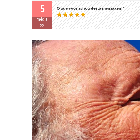
5
O que você achou desta mensagem?
média
22