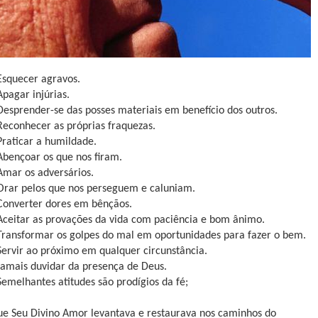
Esquecer agravos.
Apagar injúrias.
Desprender-se das posses materiais em benefício dos outros.
Reconhecer as próprias fraquezas.
Praticar a humildade.
Abençoar os que nos firam.
Amar os adversários.
Orar pelos que nos perseguem e caluniam.
Converter dores em bênçãos.
Aceitar as provações da vida com paciência e bom ânimo.
Transformar os golpes do mal em oportunidades para fazer o bem.
Servir ao próximo em qualquer circunstância.
Jamais duvidar da presença de Deus.
Semelhantes atitudes são prodígios da fé;
ue Seu Divino Amor levantava e restaurava nos caminhos do