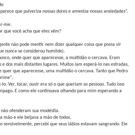
do
 parece que pulveriza nossas dores e ameniza nossas ansiedades”.
ar-me.
or que você acha que eles vêm?
gente não pode mentir nem dizer qualquer coisa que possa vir
ue nunca se considerou humilde).
osco, onde quer que aparecesse, a multidão o cercava. Eram
is e dos mais distantes lugares. Muitos iam esperá-lo nas estradas,
de quer que aparecesse, uma multidão o cercava. Tanto que Pedro
prime”.
. Ver, tocar, ouvir era só o que queriam as pessoas. Tudo isso
âmpago. E como ele continuava olhando para mim esperando a
as não ofenderam sua modéstia.
 a mão e ele beijava a mão de todos.
ído sensivelmente, percebi que seus lábios estavam sangrando. Ele