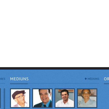
MEDIUNS
OR
RES
MÉDIUNS