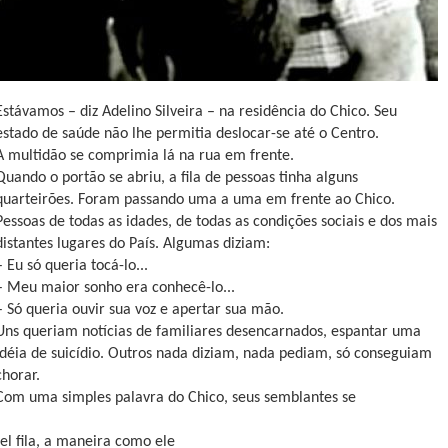
Estávamos – diz Adelino Silveira – na residência do Chico. Seu
estado de saúde não lhe permitia deslocar-se até o Centro.
A multidão se comprimia lá na rua em frente.
Quando o portão se abriu, a fila de pessoas tinha alguns
quarteirões. Foram passando uma a uma em frente ao Chico.
Pessoas de todas as idades, de todas as condições sociais e dos mais
distantes lugares do País. Algumas diziam:
– Eu só queria tocá-lo...
– Meu maior sonho era conhecê-lo...
– Só queria ouvir sua voz e apertar sua mão.
Uns queriam notícias de familiares desencarnados, espantar uma
idéia de suicídio. Outros nada diziam, nada pediam, só conseguiam
chorar.
Com uma simples palavra do Chico, seus semblantes se
el fila, a maneira como ele