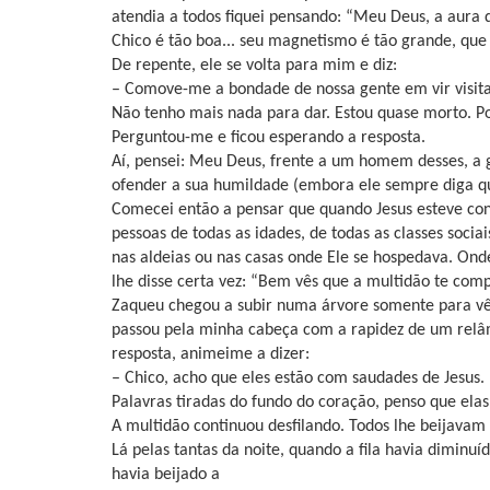
atendia a todos fiquei pensando: “Meu Deus, a aura 
Chico é tão boa... seu magnetismo é tão grande, que
De repente, ele se volta para mim e diz:
– Comove-me a bondade de nossa gente em vir visit
Não tenho mais nada para dar. Estou quase morto. P
Perguntou-me e ficou esperando a resposta.
Aí, pensei: Meu Deus, frente a um homem desses, a 
ofender a sua humildade (embora ele sempre diga q
Comecei então a pensar que quando Jesus esteve con
pessoas de todas as idades, de todas as classes socia
nas aldeias ou nas casas onde Ele se hospedava. On
lhe disse certa vez: “Bem vês que a multidão te com
Zaqueu chegou a subir numa árvore somente para vê-lo
passou pela minha cabeça com a rapidez de um rel
resposta, animeime a dizer:
– Chico, acho que eles estão com saudades de Jesus.
Palavras tiradas do fundo do coração, penso que el
A multidão continuou desfilando. Todos lhe beijavam
Lá pelas tantas da noite, quando a fila havia diminu
havia beijado a