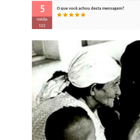
5
O que você achou desta mensagem?
média
112