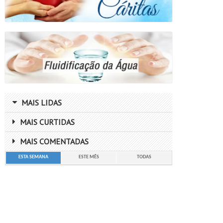
MAIS LIDAS
MAIS CURTIDAS
MAIS COMENTADAS
ESTA SEMANA
ESTE MÊS
TODAS
"Faz da tua vida um reflexo da sociedade
"O 
que desejas."
por
mes