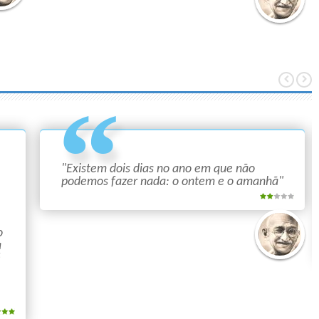
atma
Mahatma
hi
Gandhi
"Existem dois dias no ano em que não
podemos fazer nada: o ontem e o amanhã"
o
a
é
Mahatma
Gandhi