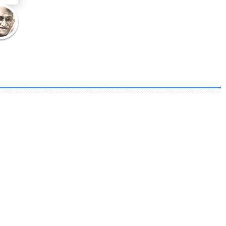
atma
hi