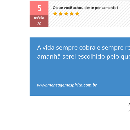
5
O que você achou deste pensamento?
média
20