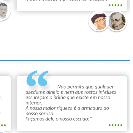
é Luiz
Chico
Emmanuel
Xavier
"Não permita que qualquer
azedume alheio e nem que rostos infelizes
,
escureçam o brilho que existe em nosso
interior.
A nossa maior riqueza é a armadura do
a
nosso sorriso.
Façamos dele o nosso escudo!"