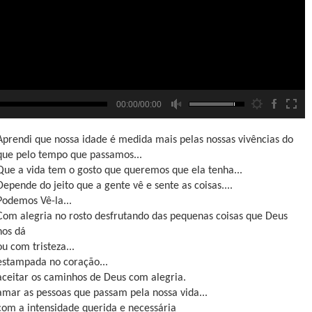
00:00/00:00
Aprendi que nossa idade é medida mais pelas nossas vivências do
que pelo tempo que passamos...
Que a vida tem o gosto que queremos que ela tenha...
Depende do jeito que a gente vê e sente as coisas....
Podemos Vê-la...
Com alegria no rosto desfrutando das pequenas coisas que Deus
nos dá
ou com tristeza...
estampada no coração...
aceitar os caminhos de Deus com alegria.
amar as pessoas que passam pela nossa vida...
com a intensidade querida e necessária