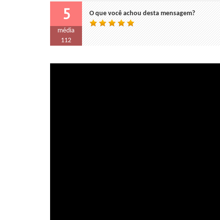
5
O que você achou desta mensagem?
média
112