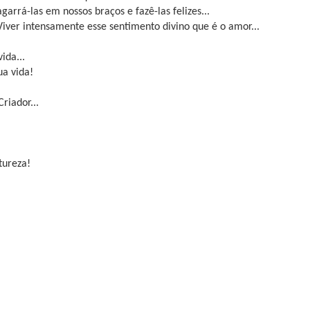
agarrá-las em nossos braços e fazê-las felizes...
Viver intensamente esse sentimento divino que é o amor...
ida...
a vida!
riador...
tureza!