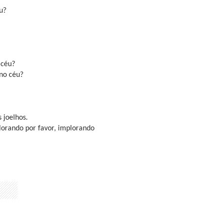
u?
 céu?
 no céu?
 joelhos.
lorando por favor, implorando