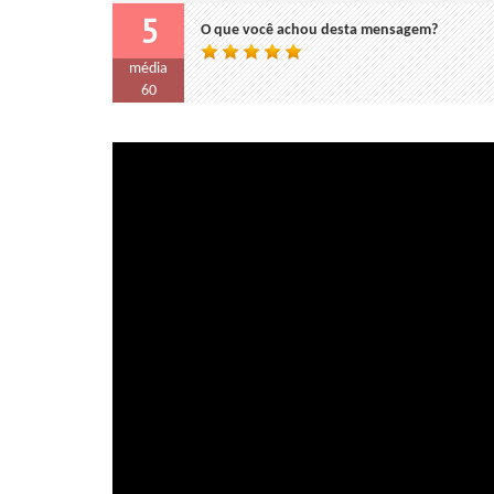
5
O que você achou desta mensagem?
média
60