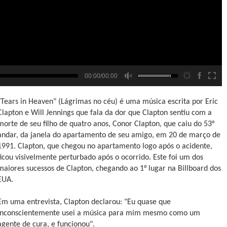
00:00/00:00
"Tears in Heaven" (Lágrimas no céu) é uma música escrita por Eric
Clapton e Will Jennings que fala da dor que Clapton sentiu com a
morte de seu filho de quatro anos, Conor Clapton, que caiu do 53°
andar, da janela do apartamento de seu amigo, em 20 de março de
1991. Clapton, que chegou no apartamento logo após o acidente,
ficou visivelmente perturbado após o ocorrido. Este foi um dos
maiores sucessos de Clapton, chegando ao 1° lugar na Billboard dos
EUA.
Em uma entrevista, Clapton declarou: "Eu quase que
inconscientemente usei a música para mim mesmo como um
agente de cura, e funcionou".