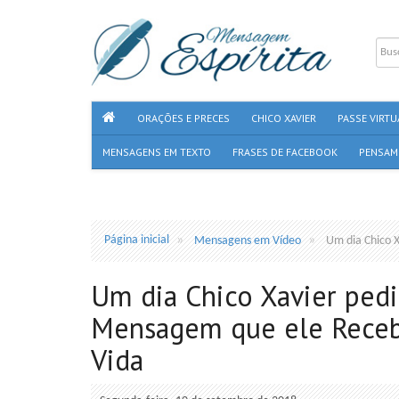
ORAÇÕES E PRECES
CHICO XAVIER
PASSE VIRTU
MENSAGENS EM TEXTO
FRASES DE FACEBOOK
PENSAM
Página inicial
Mensagens em Vídeo
Um dia Chico 
Um dia Chico Xavier pedi
Mensagem que ele Rece
Vida