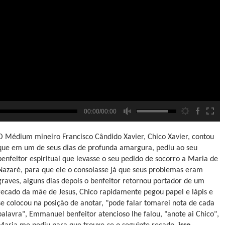
00:00/00:00
O Médium mineiro Francisco Cândido Xavier, Chico Xavier, contou
que em um de seus dias de profunda amargura, pediu ao seu
benfeitor espiritual que levasse o seu pedido de socorro a Maria de
Nazaré, para que ele o consolasse já que seus problemas eram
graves, alguns dias depois o benfeitor retornou portador de um
recado da mãe de Jesus, Chico rapidamente pegou papel e lápis e
se colocou na posição de anotar, "pode falar tomarei nota de cada
palavra", Emmanuel benfeitor atencioso lhe falou, "anote ai Chico",