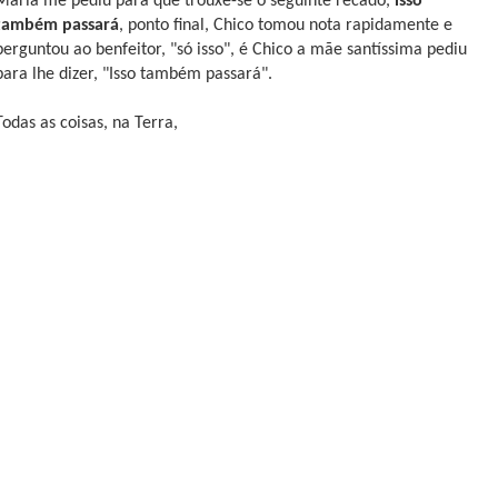
Maria me pediu para que trouxe-se o seguinte recado,
isso
também passará
, ponto final, Chico tomou nota rapidamente e
perguntou ao benfeitor, "só isso", é Chico a mãe santíssima pediu
para lhe dizer, "Isso também passará".
Todas as coisas, na Terra,