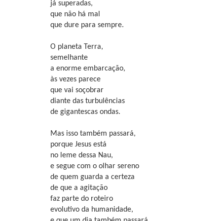
já superadas,
que não há mal
que dure para sempre.
O planeta Terra,
semelhante
a enorme embarcação,
às vezes parece
que vai soçobrar
diante das turbulências
de gigantescas ondas.
Mas isso também passará,
porque Jesus está
no leme dessa Nau,
e segue com o olhar sereno
de quem guarda a certeza
de que a agitação
faz parte do roteiro
evolutivo da humanidade,
e que um dia também passará...