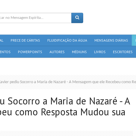
AL
PRECE DE CÁRITAS
FLUIDIFICAÇÃO DA ÁGUA
MENSAGENS DIÁRIAS
ENTOS
POWERPOINTS
AUTORES
MÉDIUNS
LIVROS
ESCRITORES
Xavier pediu Socorro a Maria de Nazaré - A Mensagem que ele Recebeu como R
u Socorro a Maria de Nazaré - A
beu como Resposta Mudou sua