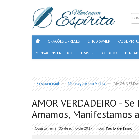
ORAÇÕES E PRECES
CHICO XAVIER
PASSE VIRTU
MENSAGENS EM TEXTO
FRASES DE FACEBOOK
PENSAM
Página inicial
Mensagens em Vídeo
AMOR VERDADE
AMOR VERDADEIRO - Se 
Amamos, Manifestamos a
Quarta-feira, 05 de julho de 2017
por
Paulo de Tarso