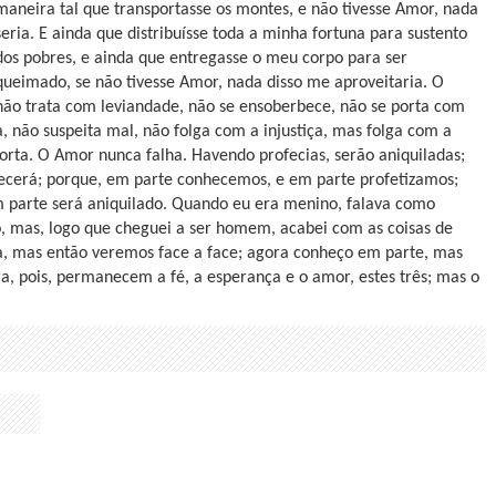
maneira tal que transportasse os montes, e não tivesse Amor, nada
seria. E ainda que distribuísse toda a minha fortuna para sustento
dos pobres, e ainda que entregasse o meu corpo para ser
queimado, se não tivesse Amor, nada disso me aproveitaria. O
não trata com leviandade, não se ensoberbece, não se porta com
ta, não suspeita mal, não folga com a injustiça, mas folga com a
porta. O Amor nunca falha. Havendo profecias, serão aniquiladas;
recerá; porque, em parte conhecemos, e em parte profetizamos;
m parte será aniquilado. Quando eu era menino, falava como
, mas, logo que cheguei a ser homem, acabei com as coisas de
, mas então veremos face a face; agora conheço em parte, mas
 pois, permanecem a fé, a esperança e o amor, estes três; mas o