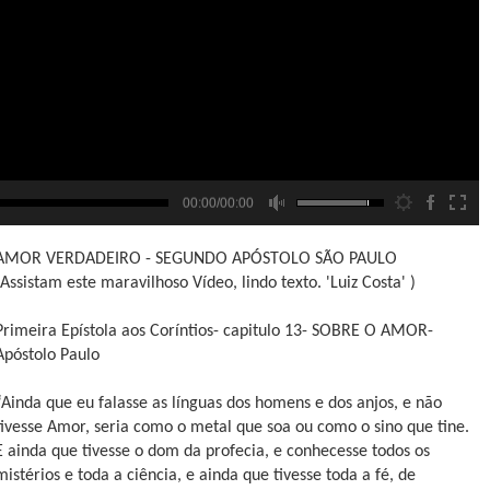
00:00/00:00
AMOR VERDADEIRO - SEGUNDO APÓSTOLO SÃO PAULO
(Assistam este maravilhoso Vídeo, lindo texto. 'Luiz Costa' )
Primeira Epístola aos Coríntios- capitulo 13- SOBRE O AMOR-
Apóstolo Paulo
“Ainda que eu falasse as línguas dos homens e dos anjos, e não
tivesse Amor, seria como o metal que soa ou como o sino que tine.
E ainda que tivesse o dom da profecia, e conhecesse todos os
mistérios e toda a ciência, e ainda que tivesse toda a fé, de