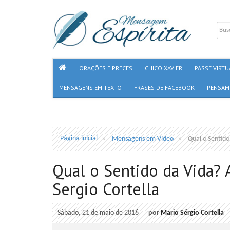
ORAÇÕES E PRECES
CHICO XAVIER
PASSE VIRTU
MENSAGENS EM TEXTO
FRASES DE FACEBOOK
PENSAM
Página inicial
Mensagens em Vídeo
Qual o Sentido
Qual o Sentido da Vida? 
Sergio Cortella
Sábado, 21 de maio de 2016
por
Mario Sérgio Cortella