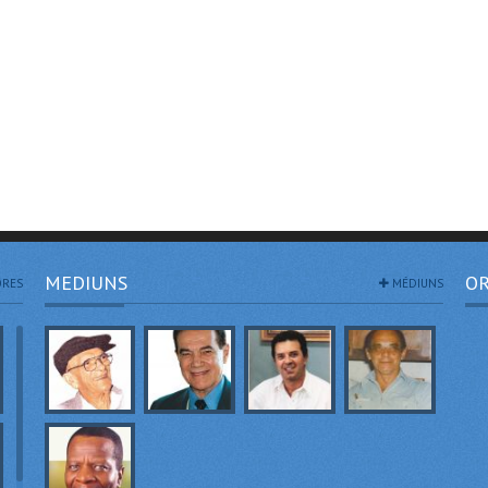
MEDIUNS
OR
RES
MÉDIUNS