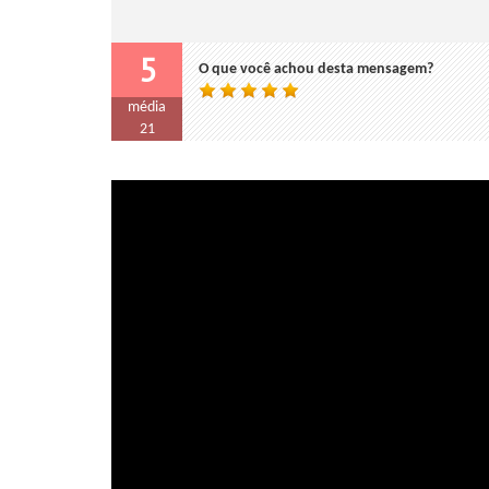
5
O que você achou desta mensagem?
média
21