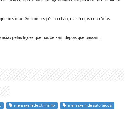
s de coisas que nos parecem agradáveis, esquecidos de que são os
que nos mantêm com os pés no chão, e as forças contrárias
tâncias pelas lições que nos deixam depois que passam.
o
mensagem de otimismo
mensagem de auto-ajuda