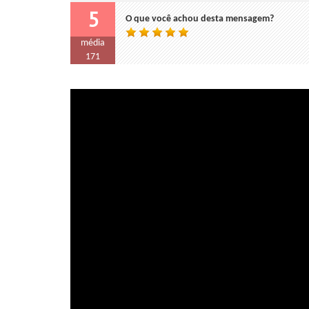
5
O que você achou desta mensagem?
média
171