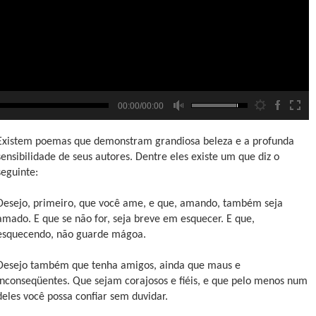
00:00/00:00
Existem poemas que demonstram grandiosa beleza e a profunda
sensibilidade de seus autores. Dentre eles existe um que diz o
seguinte:
Desejo, primeiro, que você ame, e que, amando, também seja
amado. E que se não for, seja breve em esquecer. E que,
esquecendo, não guarde mágoa.
Desejo também que tenha amigos, ainda que maus e
inconseqüentes. Que sejam corajosos e fiéis, e que pelo menos num
deles você possa confiar sem duvidar.