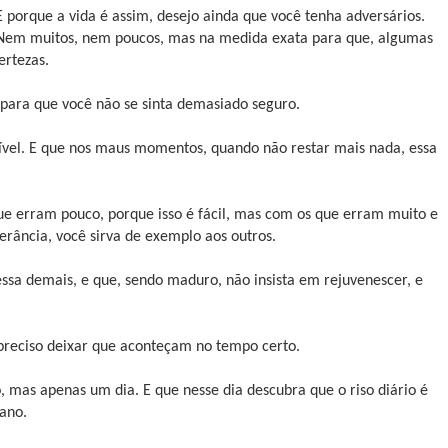
E porque a vida é assim, desejo ainda que você tenha adversários.
Nem muitos, nem poucos, mas na medida exata para que, algumas
ertezas.
, para que você não se sinta demasiado seguro.
tuível. E que nos maus momentos, quando não restar mais nada, essa
que erram pouco, porque isso é fácil, mas com os que erram muito e
rância, você sirva de exemplo aos outros.
sa demais, e que, sendo maduro, não insista em rejuvenescer, e
 preciso deixar que aconteçam no tempo certo.
do, mas apenas um dia. E que nesse dia descubra que o riso diário é
sano.