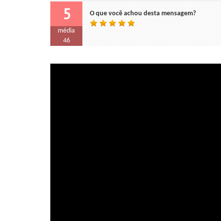
5
O que você achou desta mensagem?
média
46