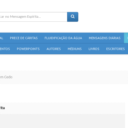
AL
PRECE DE CÁRITAS
FLUIDIFICAÇÃO DA ÁGUA
MENSAGENS DIÁRIAS
ENTOS
POWERPOINTS
AUTORES
MÉDIUNS
LIVROS
ESCRITORES
em Cedo
ita