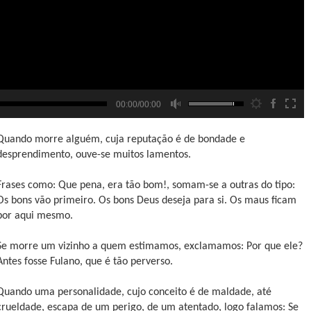
00:00/00:00
Quando morre alguém, cuja reputação é de bondade e
desprendimento, ouve-se muitos lamentos.
Frases como: Que pena, era tão bom!, somam-se a outras do tipo:
Os bons vão primeiro. Os bons Deus deseja para si. Os maus ficam
por aqui mesmo.
Se morre um vizinho a quem estimamos, exclamamos: Por que ele?
Antes fosse Fulano, que é tão perverso.
Quando uma personalidade, cujo conceito é de maldade, até
crueldade, escapa de um perigo, de um atentado, logo falamos: Se