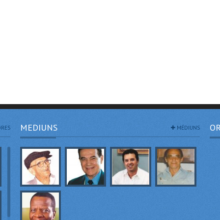
MEDIUNS
OR
RES
MÉDIUNS