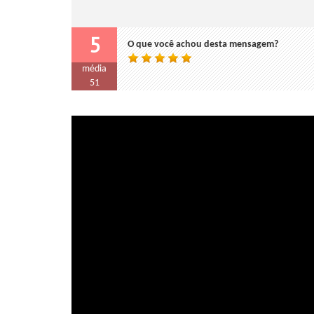
5
O que você achou desta mensagem?
média
51