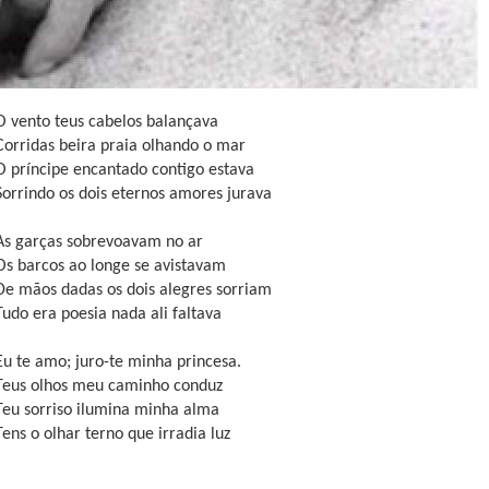
O vento teus cabelos balançava
Corridas beira praia olhando o mar
O príncipe encantado contigo estava
Sorrindo os dois eternos amores jurava
As garças sobrevoavam no ar
Os barcos ao longe se avistavam
De mãos dadas os dois alegres sorriam
Tudo era poesia nada ali faltava
Eu te amo; juro-te minha princesa.
Teus olhos meu caminho conduz
Teu sorriso ilumina minha alma
Tens o olhar terno que irradia luz