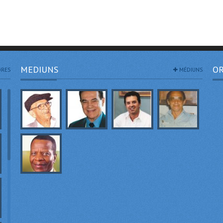
MEDIUNS
OR
RES
MÉDIUNS