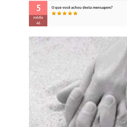
5
O que você achou desta mensagem?
média
46