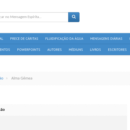
AL
PRECE DE CÁRITAS
FLUIDIFICAÇÃO DA ÁGUA
MENSAGENS DIÁRIAS
ENTOS
POWERPOINTS
AUTORES
MÉDIUNS
LIVROS
ESCRITORES
ão
Alma Gêmea
são