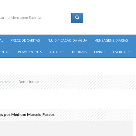
AL
PRECE DE CÁRITAS
FLUIDIFICAÇÃO DA ÁGUA
MENSAGENS DIÁRIAS
ENTOS
POWERPOINTS
AUTORES
MÉDIUNS
LIVROS
ESCRITORES
enezes
Bom Humor
es
por
Médium Marcelo Passos