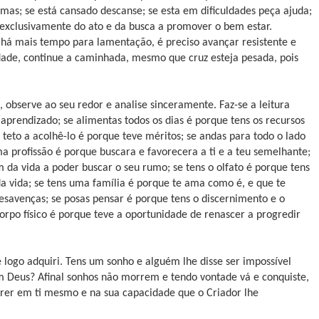
rimas; se está cansado descanse; se esta em dificuldades peça ajuda;
 exclusivamente do ato e da busca a promover o bem estar.
o há mais tempo para lamentação, é preciso avançar resistente e
idade, continue a caminhada, mesmo que cruz esteja pesada, pois
, observe ao seu redor e analise sinceramente. Faz-se a leitura
aprendizado; se alimentas todos os dias é porque tens os recursos
 teto a acolhê-lo é porque teve méritos; se andas para todo o lado
ma profissão é porque buscara e favorecera a ti e a teu semelhante;
 da vida a poder buscar o seu rumo; se tens o olfato é porque tens
a vida; se tens uma família é porque te ama como é, e que te
esavenças; se posas pensar é porque tens o discernimento e o
orpo físico é porque teve a oportunidade de renascer a progredir
e logo adquiri. Tens um sonho e alguém lhe disse ser impossível
 em Deus? Afinal sonhos não morrem e tendo vontade vá e conquiste,
 crer em ti mesmo e na sua capacidade que o Criador lhe