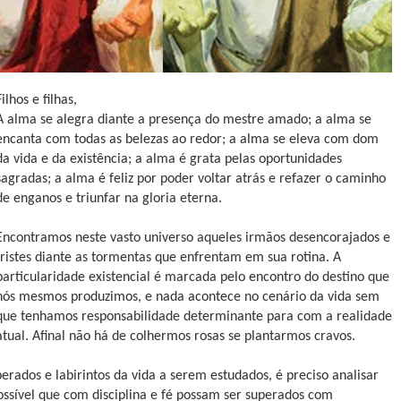
Filhos e filhas,
A alma se alegra diante a presença do mestre amado; a alma se
encanta com todas as belezas ao redor; a alma se eleva com dom
da vida e da existência; a alma é grata pelas oportunidades
sagradas; a alma é feliz por poder voltar atrás e refazer o caminho
de enganos e triunfar na gloria eterna.
Encontramos neste vasto universo aqueles irmãos desencorajados e
tristes diante as tormentas que enfrentam em sua rotina. A
particularidade existencial é marcada pelo encontro do destino que
nós mesmos produzimos, e nada acontece no cenário da vida sem
que tenhamos responsabilidade determinante para com a realidade
atual. Afinal não há de colhermos rosas se plantarmos cravos.
rados e labirintos da vida a serem estudados, é preciso analisar
ssível que com disciplina e fé possam ser superados com