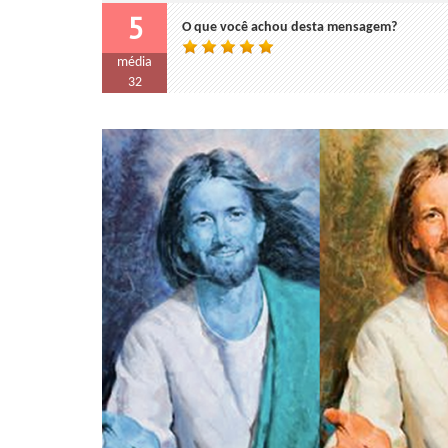
5
O que você achou desta mensagem?
média
32