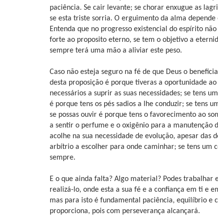
paciência. Se cair levante; se chorar enxugue as lag
se esta triste sorria. O erguimento da alma depende
Entenda que no progresso existencial do espírito nã
forte ao proposito eterno, se tem o objetivo a etern
sempre terá uma mão a aliviar este peso.
Caso não esteja seguro na fé de que Deus o beneficia
desta proposição é porque tiveras a oportunidade ao 
necessários a suprir as suas necessidades; se tens um
é porque tens os pés sadios a lhe conduzir; se tens u
se possas ouvir é porque tens o favorecimento ao som
a sentir o perfume e o oxigênio para a manutenção d
acolhe na sua necessidade de evolução, apesar das d
arbítrio a escolher para onde caminhar; se tens um c
sempre.
E o que ainda falta? Algo material? Podes trabalhar 
realizá-lo, onde esta a sua fé e a confiança em ti e
mas para isto é fundamental paciência, equilíbrio e
proporciona, pois com perseverança alcançará.