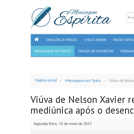
ORAÇÕES E PRECES
CHICO XAVIER
PASSE VIRTU
MENSAGENS EM TEXTO
FRASES DE FACEBOOK
PENSAM
Página inicial
Mensagens em Texto
Viúva de Nelso
Viúva de Nelson Xavier re
mediúnica após o desenc
Segunda-feira, 15 de maio de 2017