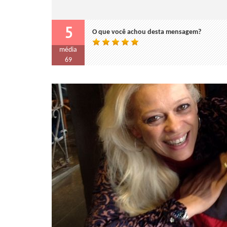
5
O que você achou desta mensagem?
média
69