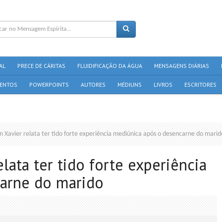
AL
PRECE DE CÁRITAS
FLUIDIFICAÇÃO DA ÁGUA
MENSAGENS DIÁRIAS
ENTOS
POWERPOINTS
AUTORES
MÉDIUNS
LIVROS
ESCRITORES
n Xavier relata ter tido forte experiência mediúnica após o desencarne do marid
lata ter tido forte experiência
arne do marido