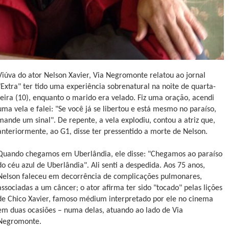
Viúva do ator Nelson Xavier, Via Negromonte relatou ao jornal
"Extra" ter tido uma experiência sobrenatural na noite de quarta-
feira (10), enquanto o marido era velado. Fiz uma oração, acendi
uma vela e falei: "Se você já se libertou e está mesmo no paraíso,
mande um sinal". De repente, a vela explodiu, contou a atriz que,
anteriormente, ao G1, disse ter pressentido a morte de Nelson.
Quando chegamos em Uberlândia, ele disse: "Chegamos ao paraíso
do céu azul de Uberlândia". Ali senti a despedida. Aos 75 anos,
Nelson faleceu em decorrência de complicações pulmonares,
associadas a um câncer; o ator afirma ter sido "tocado" pelas lições
de Chico Xavier, famoso médium interpretado por ele no cinema
em duas ocasiões – numa delas, atuando ao lado de Via
Negromonte.