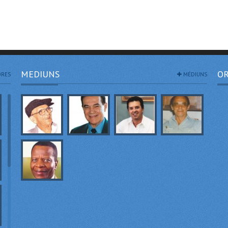
MEDIUNS
OR
RES
MÉDIUNS