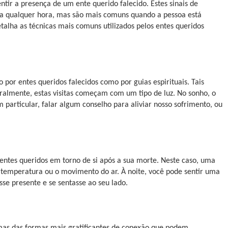
ir a presença de um ente querido falecido. Estes sinais de
a qualquer hora, mas são mais comuns quando a pessoa está
detalha as técnicas mais comuns utilizados pelos entes queridos
 por entes queridos falecidos como por guias espirituais. Tais
ralmente, estas visitas começam com um tipo de luz. No sonho, o
particular, falar algum conselho para aliviar nosso sofrimento, ou
entes queridos em torno de si após a sua morte. Neste caso, uma
temperatura ou o movimento do ar. À noite, você pode sentir uma
se presente e se sentasse ao seu lado.
mas das formas mais gratificantes de conexão que podem