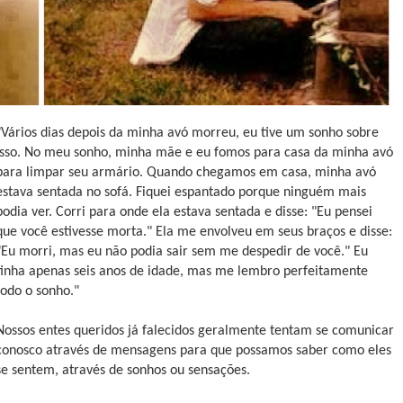
"Vários dias depois da minha avó morreu, eu tive um sonho sobre
isso. No meu sonho, minha mãe e eu fomos para casa da minha avó
para limpar seu armário. Quando chegamos em casa, minha avó
estava sentada no sofá. Fiquei espantado porque ninguém mais
podia ver. Corri para onde ela estava sentada e disse: "Eu pensei
que você estivesse morta." Ela me envolveu em seus braços e disse:
"Eu morri, mas eu não podia sair sem me despedir de você." Eu
tinha apenas seis anos de idade, mas me lembro perfeitamente
todo o sonho."
Nossos entes queridos já falecidos geralmente tentam se comunicar
conosco através de mensagens para que possamos saber como eles
se sentem, através de sonhos ou sensações.