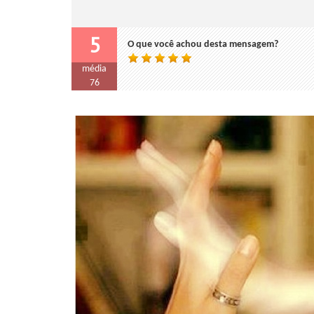
5
O que você achou desta mensagem?
média
76