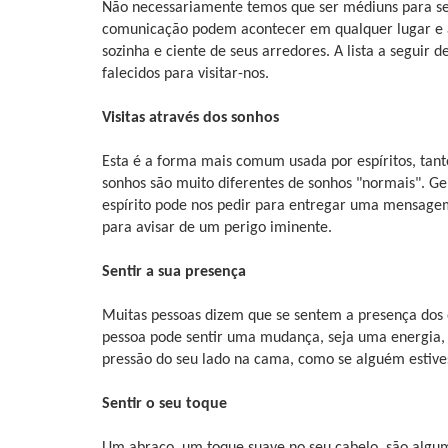
Não necessariamente temos que ser médiuns para sent
comunicação podem acontecer em qualquer lugar e 
sozinha e ciente de seus arredores. A lista a seguir 
falecidos para visitar-nos.
Visitas através dos sonhos
Esta é a forma mais comum usada por espíritos, tanto
sonhos são muito diferentes de sonhos "normais". Ge
espírito pode nos pedir para entregar uma mensagem 
para avisar de um perigo iminente.
Sentir a sua presença
Muitas pessoas dizem que se sentem a presença dos 
pessoa pode sentir uma mudança, seja uma energia, 
pressão do seu lado na cama, como se alguém estives
Sentir o seu toque
Um abraço, um toque suave no seu cabelo, são algu