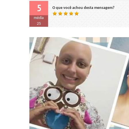
5
O que você achou desta mensagem?
média
25