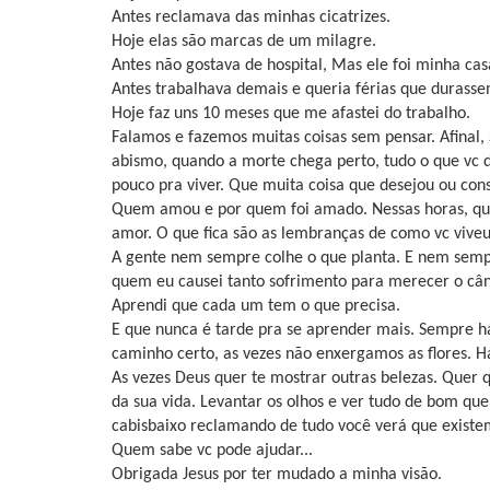
Antes reclamava das minhas cicatrizes.
Hoje elas são marcas de um milagre.
Antes não gostava de hospital, Mas ele foi minha cas
Antes trabalhava demais e queria férias que durasse
Hoje faz uns 10 meses que me afastei do trabalho.
Falamos e fazemos muitas coisas sem pensar. Afinal
abismo, quando a morte chega perto, tudo o que vc
pouco pra viver. Que muita coisa que desejou ou co
Quem amou e por quem foi amado. Nessas horas, qua
amor. O que fica são as lembranças de como vc viveu
A gente nem sempre colhe o que planta. E nem semp
quem eu causei tanto sofrimento para merecer o cân
Aprendi que cada um tem o que precisa.
E que nunca é tarde pra se aprender mais. Sempre
caminho certo, as vezes não enxergamos as flores. 
As vezes Deus quer te mostrar outras belezas. Quer 
da sua vida. Levantar os olhos e ver tudo de bom que
cabisbaixo reclamando de tudo você verá que existem
Quem sabe vc pode ajudar...
Obrigada Jesus por ter mudado a minha visão.