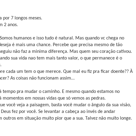
a por 7 longos meses.
m 2 anos.
, Somos humanos e isso tudo é natural. Mas quando vc chega no
 deseja é mais uma chance. Percebe que precisa mesmo de tão
nseguiu não faz a minima diferença. Mas quem seu coração cativou.
ndo sua vida nao tem mais tanto valor, o que permanece é o
.
re cada um tem o que merece. Que mal eu fiz pra ficar doente?? À
cer? As coisas não funcionam assim...
 há tempo pra mudar o caminho. E mesmo quando estamos no
Há momentos em nossas vidas que só vemos as pedras.
que você veja a paisagem, basta você mudar o ângulo da sua visão,
 Deus fez por você. Se levantar a cabeça ao invés de andar
 outros em situação muito pior que a sua. Talvez não muito longe.