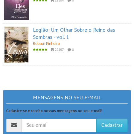
22304
0
Legião: Um Olhar Sobre o Reino das
Sombras - vol. 1
Robson Pinheiro
22157
0
MENSAGENS NO SEU E-MAIL
Cadastre-se e receba nossas mensagens no seu e-mail!
Cadastrar