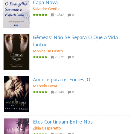
Capa Nova
Salvador Gentile
19842
0
Gêmeas: Não Se Separa O Que a Vida
Juntou
Monica De Castro
23572
0
Amor é para os Fortes, O
Marcelo Cezar
28248
0
Eles Continuam Entre Nós
Zibia Gasparetto