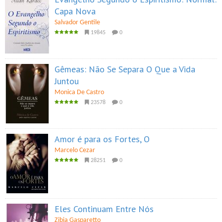
Capa Nova
Salvador Gentile
19845
0
Gêmeas: Não Se Separa O Que a Vida
Juntou
Monica De Castro
23578
0
Amor é para os Fortes, O
Marcelo Cezar
28251
0
Eles Continuam Entre Nós
Zibia Gasparetto