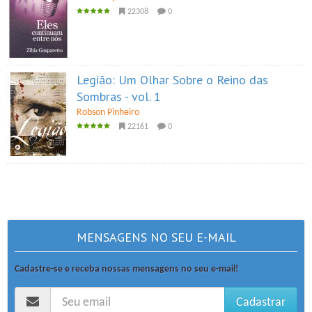
22308
0
Legião: Um Olhar Sobre o Reino das
Sombras - vol. 1
Robson Pinheiro
22161
0
MENSAGENS NO SEU E-MAIL
Cadastre-se e receba nossas mensagens no seu e-mail!
Cadastrar