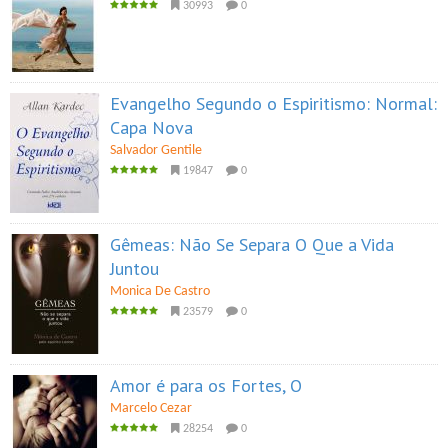
30993
0
Evangelho Segundo o Espiritismo: Normal:
Capa Nova
Salvador Gentile
19847
0
Gêmeas: Não Se Separa O Que a Vida
Juntou
Monica De Castro
23579
0
Amor é para os Fortes, O
Marcelo Cezar
28254
0