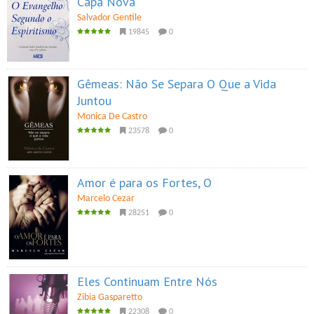
Capa Nova
Salvador Gentile
19845
0
Gêmeas: Não Se Separa O Que a Vida
Juntou
Monica De Castro
23578
0
Amor é para os Fortes, O
Marcelo Cezar
28251
0
Eles Continuam Entre Nós
Zibia Gasparetto
22308
0