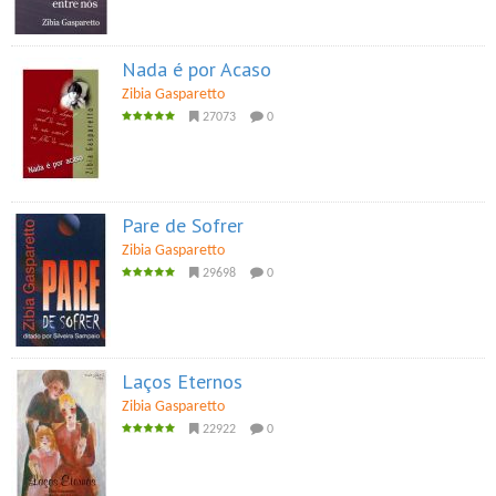
Nada é por Acaso
Zibia Gasparetto
27073
0
Pare de Sofrer
Zibia Gasparetto
29698
0
Laços Eternos
Zibia Gasparetto
22922
0