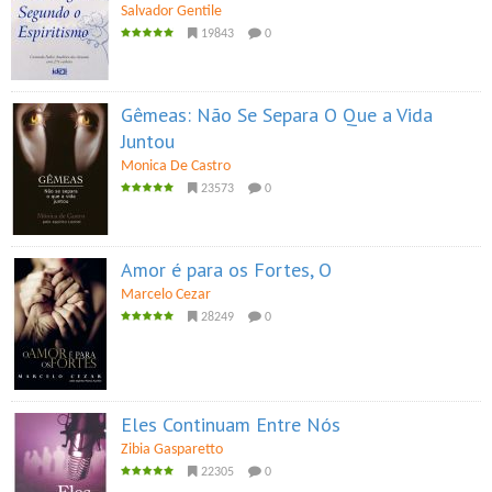
Salvador Gentile
19843
0
Gêmeas: Não Se Separa O Que a Vida
Juntou
Monica De Castro
23573
0
Amor é para os Fortes, O
Marcelo Cezar
28249
0
Eles Continuam Entre Nós
Zibia Gasparetto
22305
0