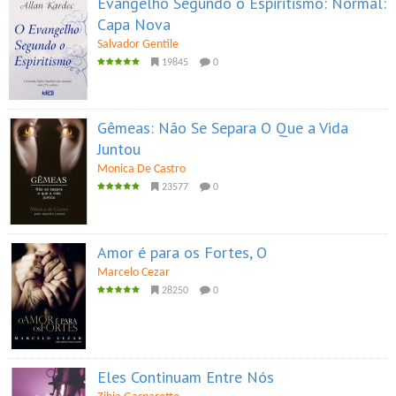
Evangelho Segundo o Espiritismo: Normal:
Capa Nova
Salvador Gentile
19845
0
Gêmeas: Não Se Separa O Que a Vida
Juntou
Monica De Castro
23577
0
Amor é para os Fortes, O
Marcelo Cezar
28250
0
Eles Continuam Entre Nós