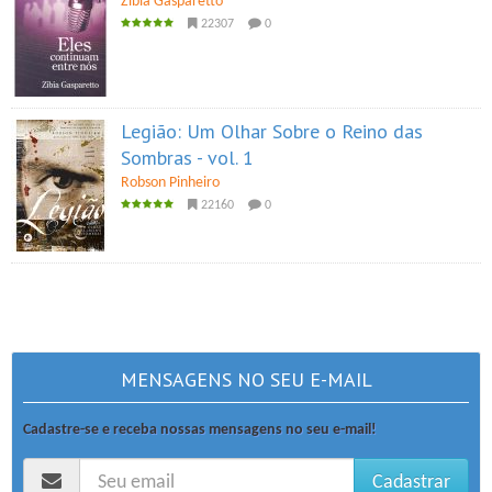
Zibia Gasparetto
22307
0
Legião: Um Olhar Sobre o Reino das
Sombras - vol. 1
Robson Pinheiro
22160
0
MENSAGENS NO SEU E-MAIL
Cadastre-se e receba nossas mensagens no seu e-mail!
Cadastrar