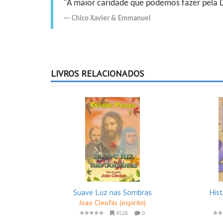
"A maior caridade que podemos fazer pela Do
Chico Xavier
&
Emmanuel
LIVROS RELACIONADOS
Suave Luz nas Sombras
His
Joao Cleofas (espirito)
4526
0