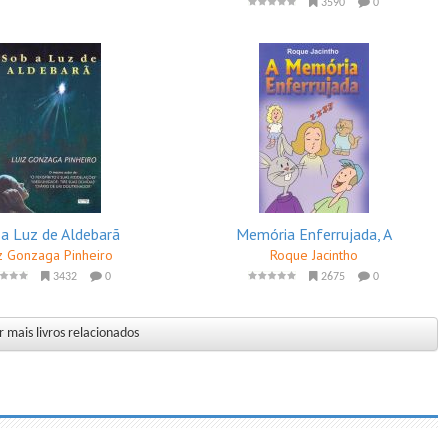
3590
0
 a Luz de Aldebarã
Memória Enferrujada, A
z Gonzaga Pinheiro
Roque Jacintho
3432
0
2675
0
 mais livros relacionados