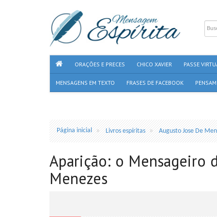
ORAÇÕES E PRECES
CHICO XAVIER
PASSE VIRTU
MENSAGENS EM TEXTO
FRASES DE FACEBOOK
PENSAM
Página inicial
Livros espíritas
Augusto Jose De Men
Aparição: o Mensageiro d
Menezes