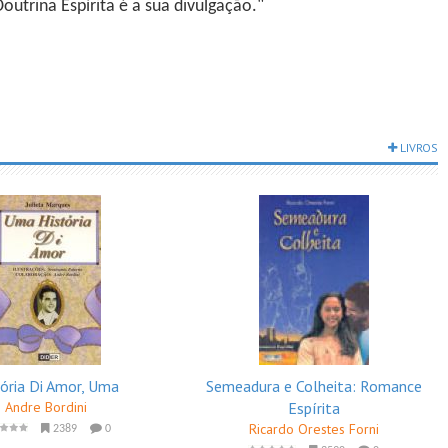
utrina Espírita é a sua divulgação."
LIVROS
tória Di Amor, Uma
Semeadura e Colheita: Romance
Andre Bordini
Espírita
Ricardo Orestes Forni
2389
0