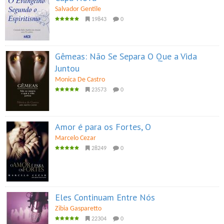
Salvador Gentile
19843
0
Gêmeas: Não Se Separa O Que a Vida
Juntou
Monica De Castro
23573
0
Amor é para os Fortes, O
Marcelo Cezar
28249
0
Eles Continuam Entre Nós
Zibia Gasparetto
22304
0