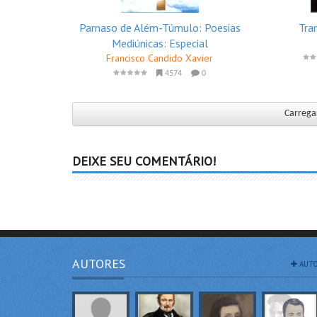
Parnaso de Além-Túmulo: Poesias
Tra
Mediúnicas: Especial
Francisco Candido Xavier
4574
0
Carregar
DEIXE SEU COMENTÁRIO!
AUTORES
AUTO