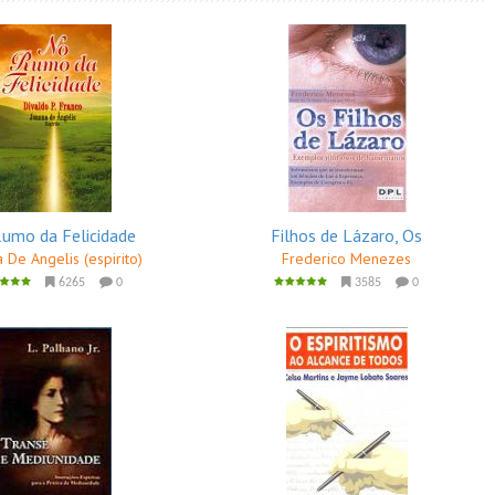
umo da Felicidade
Filhos de Lázaro, Os
 De Angelis (espirito)
Frederico Menezes
6265
0
3585
0