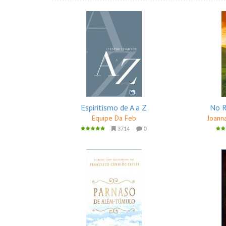
Espiritismo de A a Z
No R
Equipe Da Feb
Joanna
3714
0