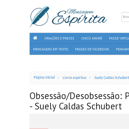
ORAÇÕES E PRECES
CHICO XAVIER
PASSE VIRTU
MENSAGENS EM TEXTO
FRASES DE FACEBOOK
PENSAM
Página inicial
Livros espíritas
Suely Caldas Schuber
Obsessão/Desobsessão: Pr
- Suely Caldas Schubert