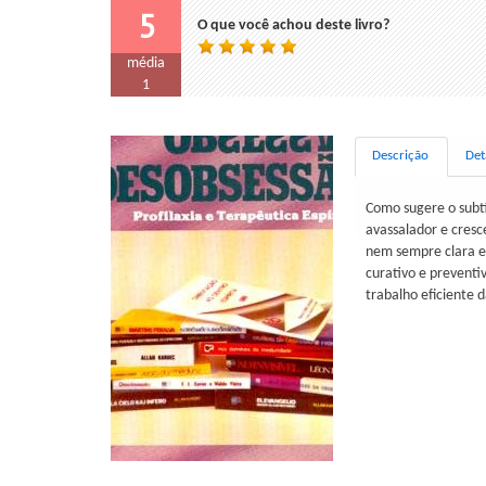
5
O que você achou deste livro?
média
1
Descrição
Det
Como sugere o subtít
avassalador e cresc
nem sempre clara e
curativo e preventi
trabalho eficiente 