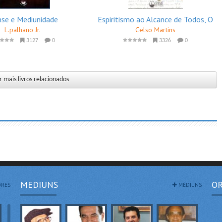
nse e Mediunidade
Espiritismo ao Alcance de Todos, O
L.palhano Jr.
Celso Martins
3127
0
3326
0
 mais livros relacionados
MEDIUNS
OR
RES
MÉDIUNS