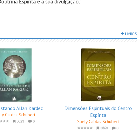
utrina Espírita é a sua divulgação."
LIVROS
istando Allan Kardec
Dimensões Espirituais do Centro
ly Caldas Schubert
Espírita
Suely Caldas Schubert
3023
0
3860
0