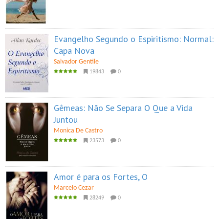
Evangelho Segundo o Espiritismo: Normal:
Capa Nova
Salvador Gentile
19843
0
Gêmeas: Não Se Separa O Que a Vida
Juntou
Monica De Castro
23573
0
Amor é para os Fortes, O
Marcelo Cezar
28249
0