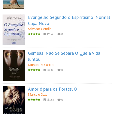
Evangelho Segundo o Espiritismo: Normal:
Capa Nova
Salvador Gentile
19848
0
Gêmeas: Não Se Separa O Que a Vida
Juntou
Monica De Castro
23580
0
Amor é para os Fortes, O
Marcelo Cezar
28255
0