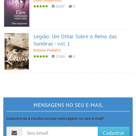
Zibia Gasparetto
22307
0
Legião: Um Olhar Sobre o Reino das
Sombras - vol. 1
Robson Pinheiro
22160
0
MENSAGENS NO SEU E-MAIL
Cadastre-se e receba nossas mensagens no seu e-mail!
Cadastrar