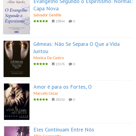
Evangelho Segundo o Espiritismo: Normal:
Capa Nova
Salvador Gentile
19844
0
Gêmeas: Não Se Separa O Que a Vida
Juntou
Monica De Castro
23576
0
Amor é para os Fortes, O
Marcelo Cezar
28250
0
Eles Continuam Entre Nós