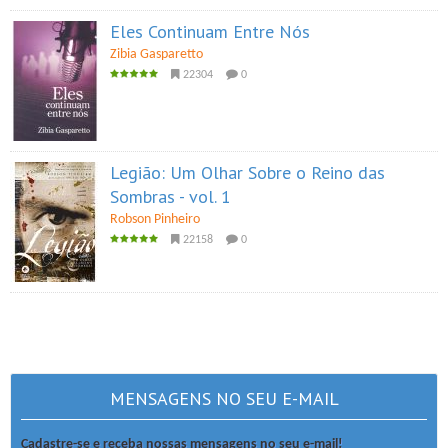
Eles Continuam Entre Nós
Zibia Gasparetto
22304
0
Legião: Um Olhar Sobre o Reino das
Sombras - vol. 1
Robson Pinheiro
22158
0
MENSAGENS NO SEU E-MAIL
Cadastre-se e receba nossas mensagens no seu e-mail!