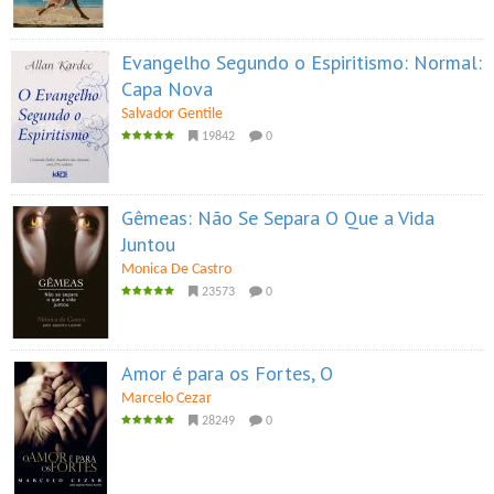
Evangelho Segundo o Espiritismo: Normal:
Capa Nova
Salvador Gentile
19842
0
Gêmeas: Não Se Separa O Que a Vida
Juntou
Monica De Castro
23573
0
Amor é para os Fortes, O
Marcelo Cezar
28249
0