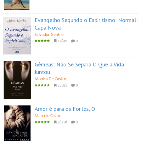
Evangelho Segundo o Espiritismo: Normal:
Capa Nova
Salvador Gentile
19849
0
Gêmeas: Não Se Separa O Que a Vida
Juntou
Monica De Castro
23581
0
Amor é para os Fortes, O
Marcelo Cezar
28258
0