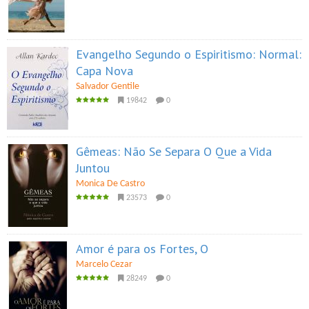
Evangelho Segundo o Espiritismo: Normal:
Capa Nova
Salvador Gentile
19842
0
Gêmeas: Não Se Separa O Que a Vida
Juntou
Monica De Castro
23573
0
Amor é para os Fortes, O
Marcelo Cezar
28249
0