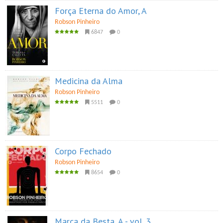
Força Eterna do Amor, A
Robson Pinheiro
6847
0
Medicina da Alma
Robson Pinheiro
5511
0
Corpo Fechado
Robson Pinheiro
8654
0
Marca da Besta, A - vol. 3