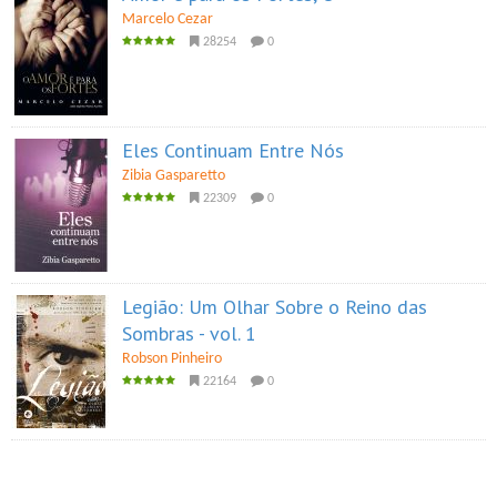
Marcelo Cezar
28254
0
Eles Continuam Entre Nós
Zibia Gasparetto
22309
0
Legião: Um Olhar Sobre o Reino das
Sombras - vol. 1
Robson Pinheiro
22164
0