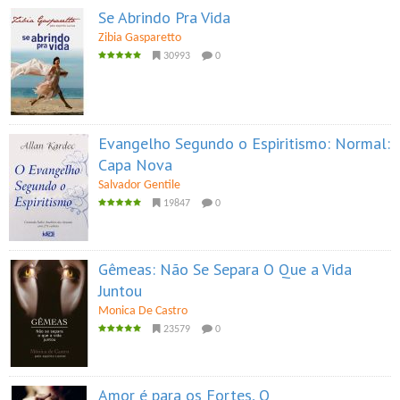
Se Abrindo Pra Vida
Zibia Gasparetto
30993
0
Evangelho Segundo o Espiritismo: Normal:
Capa Nova
Salvador Gentile
19847
0
Gêmeas: Não Se Separa O Que a Vida
Juntou
Monica De Castro
23579
0
Amor é para os Fortes, O