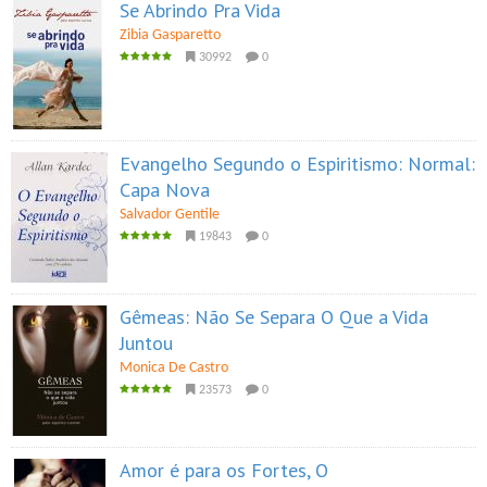
Se Abrindo Pra Vida
Zibia Gasparetto
30992
0
Evangelho Segundo o Espiritismo: Normal:
Capa Nova
Salvador Gentile
19843
0
Gêmeas: Não Se Separa O Que a Vida
Juntou
Monica De Castro
23573
0
Amor é para os Fortes, O