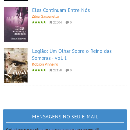
Eles Continuam Entre Nós
Zibia Gasparetto
22304
0
Legião: Um Olhar Sobre o Reino das
Sombras - vol. 1
Robson Pinheiro
22158
0
MENSAGENS NO SEU E-MAIL
Cadastre-se e receba nossas mensagens no seu e-mail!