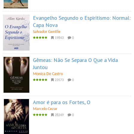
Evangelho Segundo o Espiritismo: Normal:
Capa Nova
Salvador Gentile
19843
0
Gêmeas: Não Se Separa O Que a Vida
Juntou
Monica De Castro
23573
0
Amor é para os Fortes, O
Marcelo Cezar
28249
0