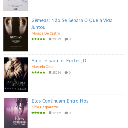
Gêmeas: Não Se Separa O Que a Vida
Juntou
Monica De Castro
23579
0
Amor é para os Fortes, O
Marcelo Cezar
28254
0
Eles Continuam Entre Nós
Zibia Gasparetto
22309
0