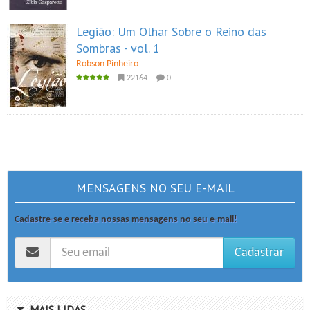
Legião: Um Olhar Sobre o Reino das
Sombras - vol. 1
Robson Pinheiro
22164
0
MENSAGENS NO SEU E-MAIL
Cadastre-se e receba nossas mensagens no seu e-mail!
Cadastrar
MAIS LIDAS