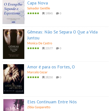
Capa Nova
Salvador Gentile
19845
0
Gêmeas: Não Se Separa O Que a Vida
Juntou
Monica De Castro
23577
0
Amor é para os Fortes, O
Marcelo Cezar
28250
0
Eles Continuam Entre Nós
Zibia Gasparetto