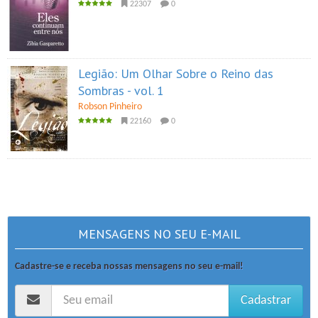
22307
0
Legião: Um Olhar Sobre o Reino das
Sombras - vol. 1
Robson Pinheiro
22160
0
MENSAGENS NO SEU E-MAIL
Cadastre-se e receba nossas mensagens no seu e-mail!
Cadastrar