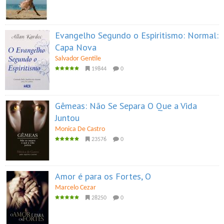
Evangelho Segundo o Espiritismo: Normal:
Capa Nova
Salvador Gentile
19844
0
Gêmeas: Não Se Separa O Que a Vida
Juntou
Monica De Castro
23576
0
Amor é para os Fortes, O
Marcelo Cezar
28250
0