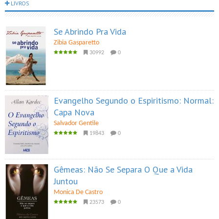
LIVROS
Se Abrindo Pra Vida
Zibia Gasparetto
30992
0
Evangelho Segundo o Espiritismo: Normal:
Capa Nova
Salvador Gentile
19843
0
Gêmeas: Não Se Separa O Que a Vida
Juntou
Monica De Castro
23573
0