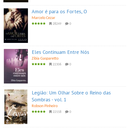
Amor é para os Fortes, O
Marcelo Cezar
28249
0
Eles Continuam Entre Nós
Zibia Gasparetto
22306
0
Legião: Um Olhar Sobre o Reino das
Sombras - vol. 1
Robson Pinheiro
22158
0