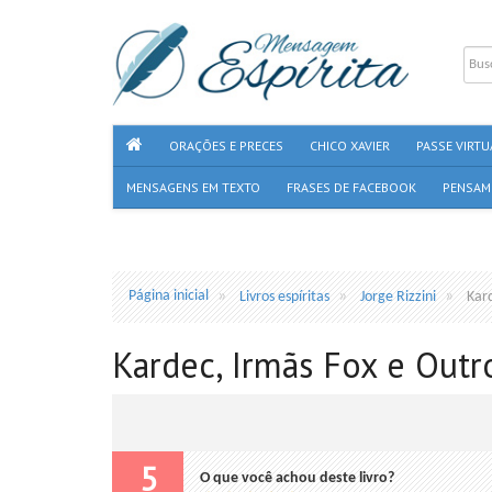
ORAÇÕES E PRECES
CHICO XAVIER
PASSE VIRTU
MENSAGENS EM TEXTO
FRASES DE FACEBOOK
PENSAM
Página inicial
Livros espíritas
Jorge Rizzini
Kar
Kardec, Irmãs Fox e Outro
5
O que você achou deste livro?