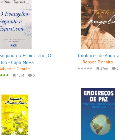
Segundo o Espiritismo, O:
Tambores de Angola
lso - Capa Nova
Robson Pinheiro
Salvador Gentile
2766
0
4554
0