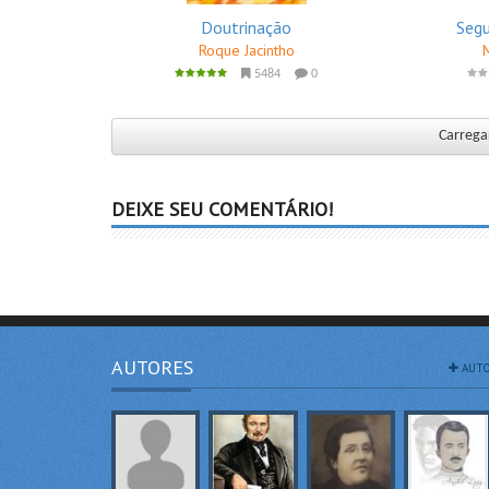
Doutrinação
Seg
Roque Jacintho
5484
0
Carregar
DEIXE SEU COMENTÁRIO!
AUTORES
AUTO