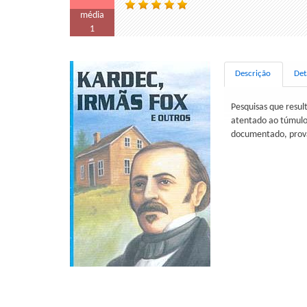
média
1
Descrição
Det
Pesquisas que resul
atentado ao túmulo
documentado, prova 