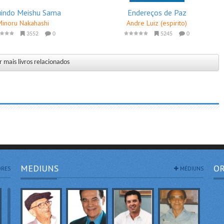
uindo Meishu Sama
Endereços de Paz
Minoru Nakahashi
Andre Luiz (espirito)
3552
0
5245
0
 mais livros relacionados
MEDIUNS
OR
RES
MÉDIUNS