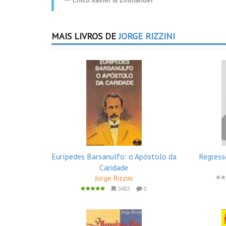
Chico Xavier
&
Emmanuel
MAIS LIVROS DE
JORGE RIZZINI
Eurípedes Barsanulfo: o Apóstolo da
Regress
Caridade
Jorge Rizzini
3483
0