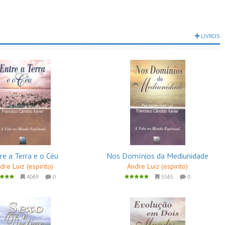
LIVROS
re a Terra e o Céu
Nos Domínios da Mediunidade
dre Luiz (espirito)
Andre Luiz (espirito)
4069
0
5565
0