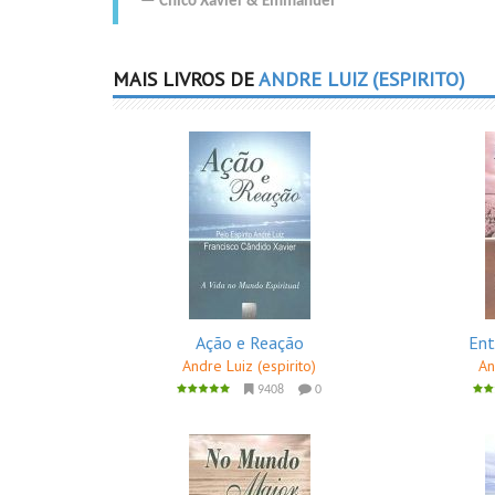
Chico Xavier
&
Emmanuel
MAIS LIVROS DE
ANDRE LUIZ (ESPIRITO)
Ação e Reação
Ent
Andre Luiz (espirito)
An
9408
0