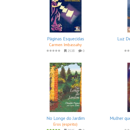
Páginas Esquecidas
Luz De
Carmen Imbassahy
2538
0
No Longe do Jardim
Mulher qu
Eros (espirito)