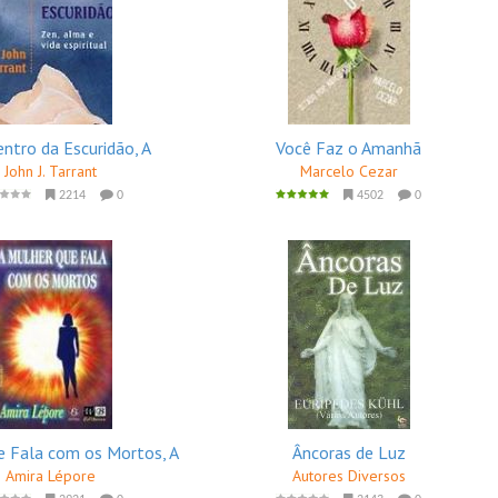
ntro da Escuridão, A
Você Faz o Amanhã
John J. Tarrant
Marcelo Cezar
2214
0
4502
0
e Fala com os Mortos, A
Âncoras de Luz
Amira Lépore
Autores Diversos