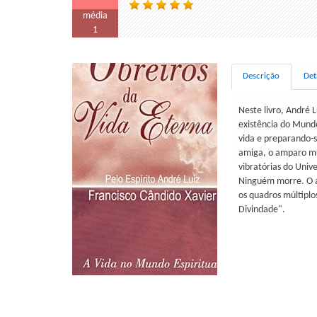
média
1
Descrição
Det
Neste livro, André L
existência do Mund
vida e preparando-s
amiga, o amparo mút
vibratórias do Univ
Ninguém morre. O a
os quadros múltiplo
Divindade".