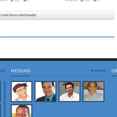
2921
0
2143
0
 mais livros relacionados
MEDIUNS
OR
RES
MÉDIUNS