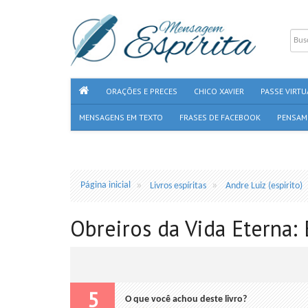
ORAÇÕES E PRECES
CHICO XAVIER
PASSE VIRTU
MENSAGENS EM TEXTO
FRASES DE FACEBOOK
PENSAM
Página inicial
Livros espíritas
Andre Luiz (espirito)
Obreiros da Vida Eterna: E
5
O que você achou deste livro?