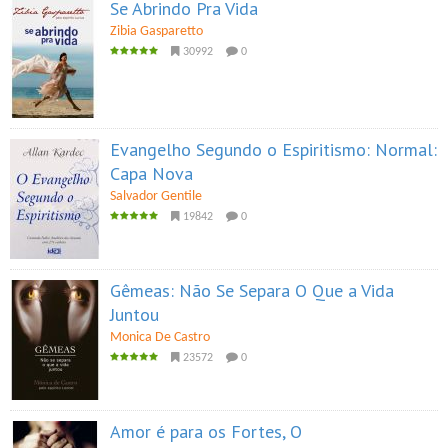
Se Abrindo Pra Vida
Zibia Gasparetto
30992
0
Evangelho Segundo o Espiritismo: Normal:
Capa Nova
Salvador Gentile
19842
0
Gêmeas: Não Se Separa O Que a Vida
Juntou
Monica De Castro
23572
0
Amor é para os Fortes, O