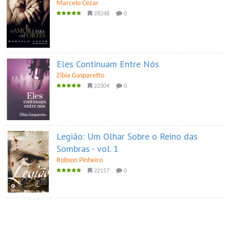
Marcelo Cezar
28248
0
Eles Continuam Entre Nós
Zibia Gasparetto
22304
0
Legião: Um Olhar Sobre o Reino das
Sombras - vol. 1
Robson Pinheiro
22157
0