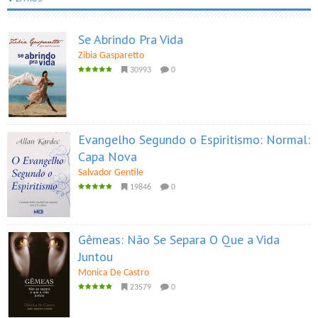
Se Abrindo Pra Vida
Zibia Gasparetto
30993
0
Evangelho Segundo o Espiritismo: Normal:
Capa Nova
Salvador Gentile
19846
0
Gêmeas: Não Se Separa O Que a Vida
Juntou
Monica De Castro
23579
0