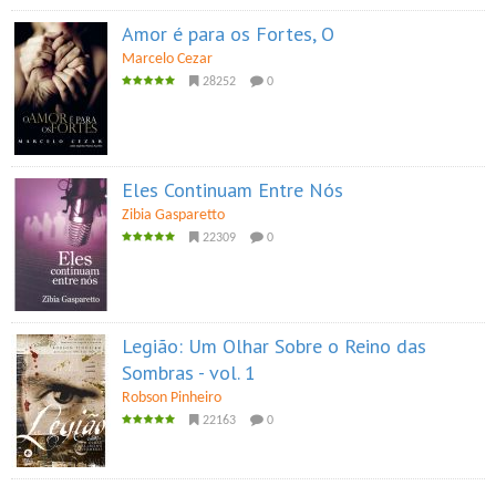
Amor é para os Fortes, O
Marcelo Cezar
28252
0
Eles Continuam Entre Nós
Zibia Gasparetto
22309
0
Legião: Um Olhar Sobre o Reino das
Sombras - vol. 1
Robson Pinheiro
22163
0