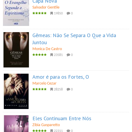
Capa Nova
Salvador Gentile
19850
0
Gêmeas: Não Se Separa O Que a Vida
Juntou
Monica De Castro
23581
0
Amor é para os Fortes, O
Marcelo Cezar
28258
0
Eles Continuam Entre Nós
Zibia Gasparetto
22311
0