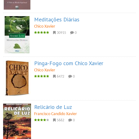
Meditações Diárias
Chico Xavier
30915
0
Pinga-Fogo com Chico Xavier
Chico Xavier
6472
0
Relicário de Luz
Francisco Candido Xavier
5662
0