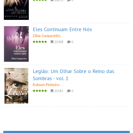
28251
0
Eles Continuam Entre Nós
Zibia Gasparetto
22308
0
Legião: Um Olhar Sobre o Reino das
Sombras - vol. 1
Robson Pinheiro
22161
0