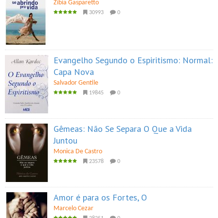
Zibia Gasparetto
30993
0
Evangelho Segundo o Espiritismo: Normal:
Capa Nova
Salvador Gentile
19845
0
Gêmeas: Não Se Separa O Que a Vida
Juntou
Monica De Castro
23578
0
Amor é para os Fortes, O
Marcelo Cezar