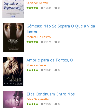
Salvador Gentile
19844
0
Gêmeas: Não Se Separa O Que a Vida
Juntou
Monica De Castro
23574
0
Amor é para os Fortes, O
Marcelo Cezar
28249
0
Eles Continuam Entre Nós
Zibia Gasparetto
22307
0