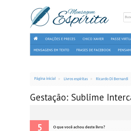
ORAÇÕES E PRECES
CHICO XAVIER
PASSE VIRTU
MENSAGENS EM TEXTO
FRASES DE FACEBOOK
PENSAM
Página inicial
Livros espíritas
Ricardo Di Bernardi
Gestação: Sublime Interc
5
O que você achou deste livro?