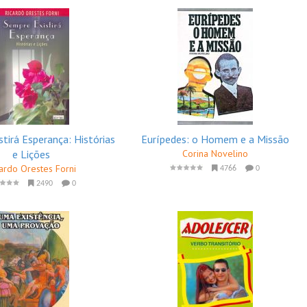
tirá Esperança: Histórias
Eurípedes: o Homem e a Missão
e Lições
Corina Novelino
ardo Orestes Forni
4766
0
2490
0