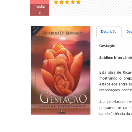
média
2
Descrição
Det
Gestação
Sublime Intercâmb
Esta obra de Ricar
mostrando o prepa
estabelece entre am
recordações inconsc
A laqueadura de tro
pensamentos da mã
dando à ciência do e