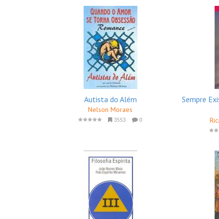
Autista do Além
Sempre Exis
Nelson Moraes
Ric
3553
0