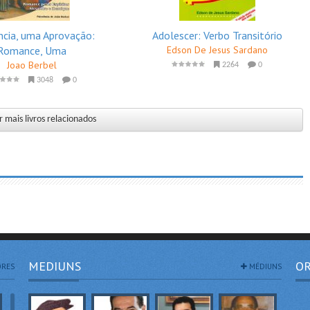
ncia, uma Aprovação:
Adolescer: Verbo Transitório
Romance, Uma
Edson De Jesus Sardano
Joao Berbel
2264
0
3048
0
 mais livros relacionados
MEDIUNS
OR
RES
MÉDIUNS