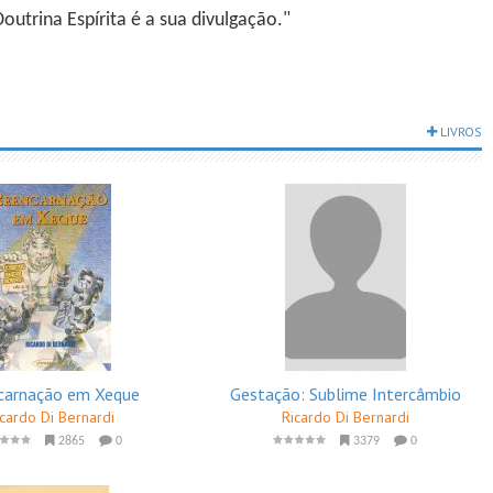
utrina Espírita é a sua divulgação."
LIVROS
carnação em Xeque
Gestação: Sublime Intercâmbio
icardo Di Bernardi
Ricardo Di Bernardi
2865
0
3379
0